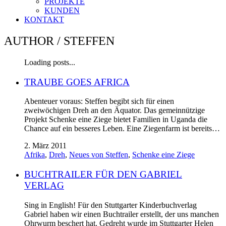
PROJEKTE
KUNDEN
KONTAKT
AUTHOR /
STEFFEN
Loading posts...
TRAUBE GOES AFRICA
Abenteuer voraus: Steffen begibt sich für einen
zweiwöchigen Dreh an den Äquator. Das gemeinnützige
Projekt Schenke eine Ziege bietet Familien in Uganda die
Chance auf ein besseres Leben. Eine Ziegenfarm ist bereits…
2. März 2011
Afrika
,
Dreh
,
Neues von Steffen
,
Schenke eine Ziege
BUCHTRAILER FÜR DEN GABRIEL
VERLAG
Sing in English! Für den Stuttgarter Kinderbuchverlag
Gabriel haben wir einen Buchtrailer erstellt, der uns manchen
Ohrwurm beschert hat. Gedreht wurde im Stuttgarter Helen