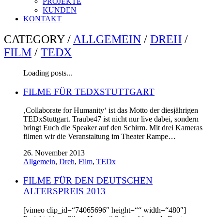
PROJEKTE
KUNDEN
KONTAKT
CATEGORY /
ALLGEMEIN
/
DREH
/
FILM
/
TEDX
Loading posts...
FILME FÜR TEDXSTUTTGART
‚Collaborate for Humanity‘ ist das Motto der diesjährigen
TEDxStuttgart. Traube47 ist nicht nur live dabei, sondern
bringt Euch die Speaker auf den Schirm. Mit drei Kameras
filmen wir die Veranstaltung im Theater Rampe…
26. November 2013
Allgemein
,
Dreh
,
Film
,
TEDx
FILME FÜR DEN DEUTSCHEN
ALTERSPREIS 2013
[vimeo clip_id=“74065696″ height=““ width=“480″]