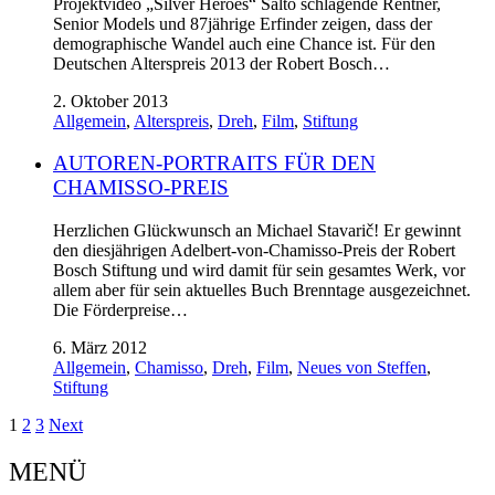
Projektvideo „Silver Heroes“ Salto schlagende Rentner,
Senior Models und 87jährige Erfinder zeigen, dass der
demographische Wandel auch eine Chance ist. Für den
Deutschen Alterspreis 2013 der Robert Bosch…
2. Oktober 2013
Allgemein
,
Alterspreis
,
Dreh
,
Film
,
Stiftung
AUTOREN-PORTRAITS FÜR DEN
CHAMISSO-PREIS
Herzlichen Glückwunsch an Michael Stavarič! Er gewinnt
den diesjährigen Adelbert-von-Chamisso-Preis der Robert
Bosch Stiftung und wird damit für sein gesamtes Werk, vor
allem aber für sein aktuelles Buch Brenntage ausgezeichnet.
Die Förderpreise…
6. März 2012
Allgemein
,
Chamisso
,
Dreh
,
Film
,
Neues von Steffen
,
Stiftung
1
2
3
Next
MENÜ