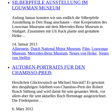
SILBERPFEILE AUSSTELLUNG IM
LOUWMAN MUSEUM
Anfang Januar konnten wir uns endlich die Silberpfeile
Ausstellung in Den Haag anschauen – eine Kooperation des
Louwman Museums mit dem Mercedes-Benz Museum in
Stuttgart. Zusammen mit Uli Hack plante und gestaltete
Heike…
14. Januar 2013
Allgemein
,
Dutch National Motor Museum
,
Film
,
Louwman
Museum
,
Mercedes-Benz Museum
,
Neues von Heike
,
Neues
von Steffen
AUTOREN-PORTRAITS FÜR DEN
CHAMISSO-PREIS
Herzlichen Glückwunsch an Michael Stavarič! Er gewinnt
den diesjährigen Adelbert-von-Chamisso-Preis der Robert
Bosch Stiftung und wird damit für sein gesamtes Werk, vor
allem aber für sein aktuelles Buch Brenntage ausgezeichnet.
Die Förderpreise…
6. März 2012