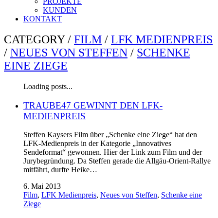
PROJEKTE
KUNDEN
KONTAKT
CATEGORY /
FILM
/
LFK MEDIENPREIS
/
NEUES VON STEFFEN
/
SCHENKE
EINE ZIEGE
Loading posts...
TRAUBE47 GEWINNT DEN LFK-
MEDIENPREIS
Steffen Kaysers Film über „Schenke eine Ziege“ hat den
LFK-Medienpreis in der Kategorie „Innovatives
Sendeformat“ gewonnen. Hier der Link zum Film und der
Jurybegründung. Da Steffen gerade die Allgäu-Orient-Rallye
mitfährt, durfte Heike…
6. Mai 2013
Film
,
LFK Medienpreis
,
Neues von Steffen
,
Schenke eine
Ziege