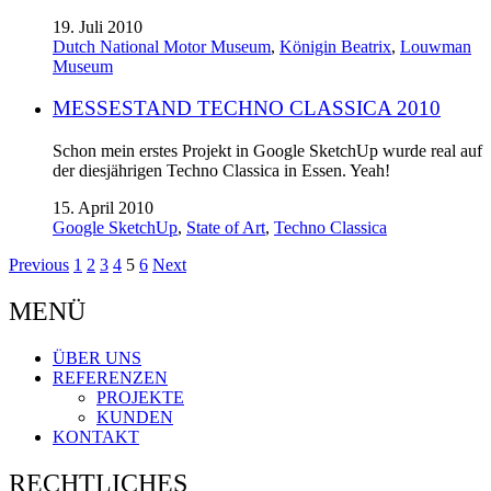
19. Juli 2010
Dutch National Motor Museum
,
Königin Beatrix
,
Louwman
Museum
MESSESTAND TECHNO CLASSICA 2010
Schon mein erstes Projekt in Google SketchUp wurde real auf
der diesjährigen Techno Classica in Essen. Yeah!
15. April 2010
Google SketchUp
,
State of Art
,
Techno Classica
Previous
1
2
3
4
5
6
Next
MENÜ
ÜBER UNS
REFERENZEN
PROJEKTE
KUNDEN
KONTAKT
RECHTLICHES